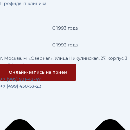
Перейти
Постраничная
Профидент клиника
к
навигация
содержимому
записи
С 1993 года
С 1993 года
г. Москва, м. «Озерная», Улица Никулинская, 27, корпус 3
profidentvip@yandex.ru
Онлайн-запись на прием
+7 (985) 931-42-47
+7 (499) 450-53-23