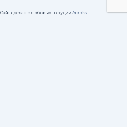
Сайт сделан с любовью в студии
Auroks
Diagnocat AI в клинике «Профидент»
Клиника «Профидент» внедрила Diagnocat — ИИ-сервис
для анализа рентгеновских снимков и КТ, повышающий
точность диагностики и ускоряющий лечение.
Что делает Diagnocat?
Выявляет патологии: кариес, пульпит, кисты и др.
Оценивает состояние костной ткани.
Планирует имплантацию и выявляет аномалии
прикуса.
Преимущества для «Профидент»
Точность:
ИИ снижает риск ошибок и выдает
подробные отчеты.
Скорость:
Анализ снимков занимает всего
несколько минут.