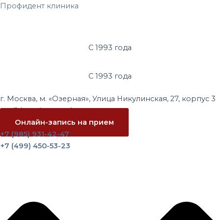
Перейти
Профидент клиника
к
содержимому
С 1993 года
С 1993 года
г. Москва, м. «Озерная», Улица Никулинская, 27, корпус 3
profidentvip@yandex.ru
Онлайн-запись на прием
+7 (985) 931-42-47
+7 (499) 450-53-23