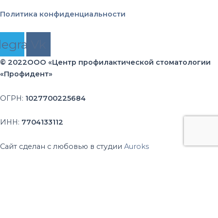
Политика конфиденциальности
legram
Vk
© 2022
OOO «Центр профилактической стоматологии
«Профидент»
ОГРН:
1027700225684
ИНН:
7704133112
Сайт сделан с любовью в студии
Auroks
Diagnocat AI в клинике «Профидент»
Клиника «Профидент» внедрила Diagnocat — ИИ-сервис
для анализа рентгеновских снимков и КТ, повышающий
точность диагностики и ускоряющий лечение.
Что делает Diagnocat?