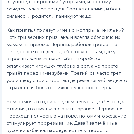
крупные, с широкими бугорками, и поэтому
режутся тяжелее резцов. Соответственно, и боль
сильнее, и родители паникуют чаще.
Как понять, что лезут именно моляры, а не клыки?
Есть три верных признака, и всегда объясняю их
мамам на приёме. Первый: ребёнок трогает не
переднюю часть десны, а боковую — там, где у
взрослых жевательные зубы. Второй: он
заталкивает игрушку глубоко в рот, а не просто
грызёт передними зубами. Третий: он часто трёт
ухо и щёку с той стороны, где режется зуб, ведь это
отражённая боль от нижнечелюстного нерва.
Чем помочь в год иначе, чем в 6 месяцев? Есть два
отличия, и о них нужно знать заранее. Первое: не
переходи полностью на пюре, потому что жевание
стимулирует прорезывание. Давай запечённые
кусочки кабачка, паровую котлету, творог с