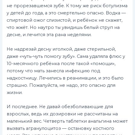
не прорезавшемся зубе. К тому же риск ботулизма
у детей до года, а это смертельно опасно. Водка —
спиртовой ожог слизистой, и ребёнок не скажет,
что жжёт. Но наутро ты увидишь белый струп на
десне, и лечится эта рана неделями.
Не надрезай десну иголкой, даже стерильной,
даже «чуть-чуть помогу зубу». Сама удаляла флюс у
10-месячного ребёнка после такой «помощи»,
потому что мать занесла инфекцию под
надкостницу. Лечились в реанимации, и это было
страшно. Пожалуйста, не надо, это опасно для
жизни.
И последнее. Не давай обезболивающие для
взрослых, ведь их дозировки не рассчитаны на
маленький вес. Четверть таблетки анальгина может
вызвать агранулоцитоз — остановку костного