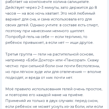
работает на компоненте холина салицилате.
Действует через 2–3 минуты, зато держится до 8
часов — на всю ночь хватает. Это мой любимый
вариант для сна, и сама использовала его для
своих детей. Однако учтите: в составе есть спирт,
поэтому при нанесении немного щиплет.
Попробуй гель на себе — если терпимо, то
ребёнок привыкнет, а если нет — ищи другое.
Третья группа — гели на растительной основе,
например «Бэби Доктор» или «Пансорал». Скажу
честно: при сильной боли они почти бесполезны,
но при лёгком зуде или для отвлечения — вполне
подходят, и вреда от них почти нет.
Моё правило использования гелей очень простое,
и повторяю его каждой маме на приёме.
Применяй их только в двух случаях: перед сном,
если ребёнок не может уснуть из-за боли, или если