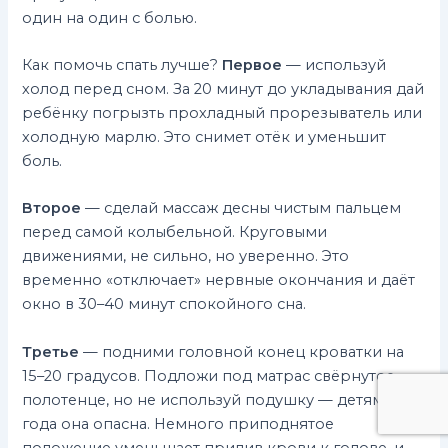
один на один с болью.
Как помочь спать лучше?
Первое
— используй
холод перед сном. За 20 минут до укладывания дай
ребёнку погрызть прохладный прорезыватель или
холодную марлю. Это снимет отёк и уменьшит
боль.
Второе
— сделай массаж десны чистым пальцем
перед самой колыбельной. Круговыми
движениями, не сильно, но уверенно. Это
временно «отключает» нервные окончания и даёт
окно в 30–40 минут спокойного сна.
Третье
— подними головной конец кроватки на
15–20 градусов. Подложи под матрас свёрнутое
полотенце, но не используй подушку — детям до
года она опасна. Немного приподнятое
положение уменьшает прилив крови к голове, и