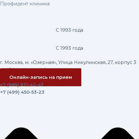
Перейти
Навигация
Профидент клиника
к
по
содержимому
записям
С 1993 года
С 1993 года
г. Москва, м. «Озерная», Улица Никулинская, 27, корпус 3
profidentvip@yandex.ru
Онлайн-запись на прием
+7 (985) 931-42-47
+7 (499) 450-53-23