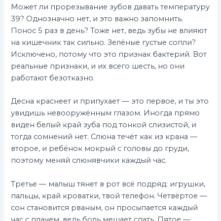
Может ли прорезывание зубов давать температуру
39? Однозначно нет, и это важно запомнить.
Понос 5 раз в день? Тоже нет, ведь зубы не влияют
на кишечник так сильно. Зелёные густые сопли?
Исключено, потому что это признак бактерий. Вот
реальные признаки, и их всего шесть, но они
работают безотказно.
Десна краснеет и припухает — это первое, и ты это
увидишь невооружённым глазом. Иногда прямо
виден белый край зуба под тонкой слизистой, и
тогда сомнений нет. Слюна течёт как из крана —
второе, и ребёнок мокрый с головы до груди,
поэтому меняй слюнявчики каждый час.
Третье — малыш тянет в рот всё подряд: игрушки,
пальцы, край кроватки, твой телефон. Четвёртое —
сон становится рваным, он просыпается каждый
час с плачем, ведь боль мешает спать. Пятое —